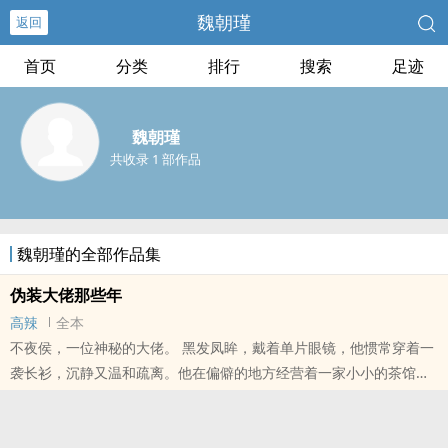
魏朝瑾
返回
首页
分类
排行
搜索
足迹
魏朝瑾
共收录 1 部作品
魏朝瑾的全部作品集
伪装大佬那些年
高辣
全本
不夜侯，一位神秘的大佬。 黑发凤眸，戴着单片眼镜，他惯常穿着一
袭长衫，沉静又温和疏离。他在偏僻的地方经营着一家小小的茶馆，
茶馆里的每一样物品都价值连城。 他接待来来往往的过客，有人敬
他、有
本站提示：各位书友要是觉得《伪装大佬那些年》还不错的话请不要