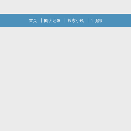
忘记向您QQ群和微博里的朋友推荐哦！
首页
阅读记录
搜索小说
顶部