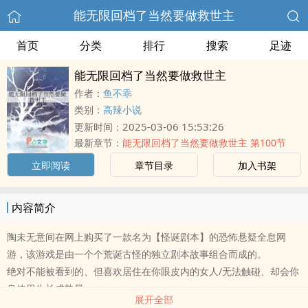
能无限回档了当然要做救世主
首页
分类
排行
搜索
足迹
能无限回档了当然要做救世主
作者：
鱼不乖
类别：
高辣小说
2025-03-06 15:53:26
更新时间：
最新章节：
能无限回档了当然要做救世主 第100节
立即阅读
章节目录
加入书架
内容简介
陶未无意间在网上购买了一款名为【怪诞剧本】的恐怖悬疑全息网
游，该游戏是由一个个荒诞古怪的独立剧本故事组合而成的。
绝对不能被看到的、但喜欢居住在你眼皮内的女人/无法触碰、却会你
身体里生长成熟最
展开全部