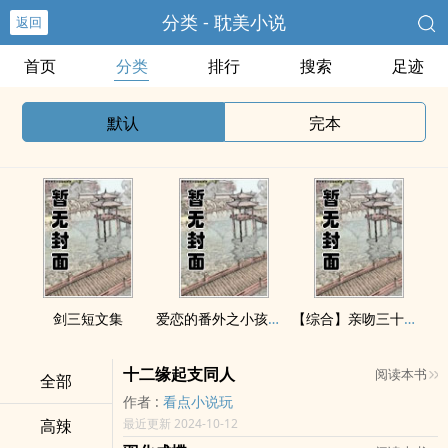
分类 - 耽美小说
返回
首页
分类
排行
搜索
足迹
默认
完本
剑三短文集
爱恋的番外之小孩的日常
【综合】亲吻三十题系列
十二缘起支同人
阅读本书
全部
作者 :
看点小说玩
高辣
最近更新 2024-10-12